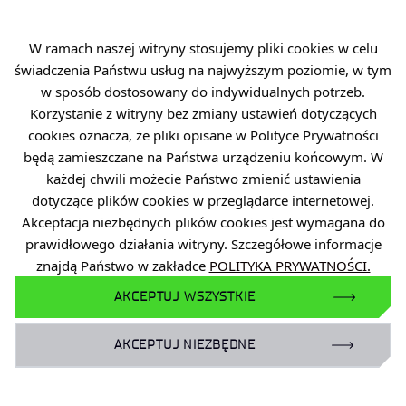
W ramach naszej witryny stosujemy pliki cookies w celu
świadczenia Państwu usług na najwyższym poziomie, w tym
w sposób dostosowany do indywidualnych potrzeb.
Korzystanie z witryny bez zmiany ustawień dotyczących
cookies oznacza, że pliki opisane w Polityce Prywatności
będą zamieszczane na Państwa urządzeniu końcowym. W
2026-05-14
3 MIN
każdej chwili możecie Państwo zmienić ustawienia
Łukasiewicz – IPO na corocznym
dotyczące plików cookies w przeglądarce internetowej.
spotkaniu Chief Inspectors of
Akceptacja niezbędnych plików cookies jest wymagana do
Explosives (CIE) i IGUS EPP
prawidłowego działania witryny. Szczegółowe informacje
znajdą Państwo w zakładce
POLITYKA PRYWATNOŚCI.
AKCEPTUJ WSZYSTKIE
AKCEPTUJ NIEZBĘDNE