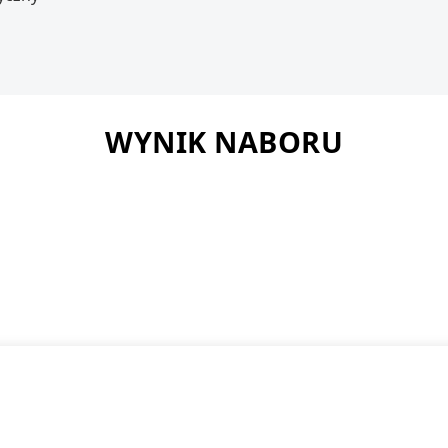
WYNIK NABORU
ił oczekiwania stawiane w procesie rekrutacyjnym.