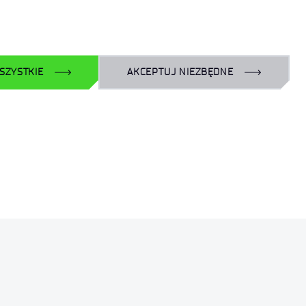
Y WYNIKÓW NABORÓW
SZYSTKIE
AKCEPTUJ NIEZBĘDNE