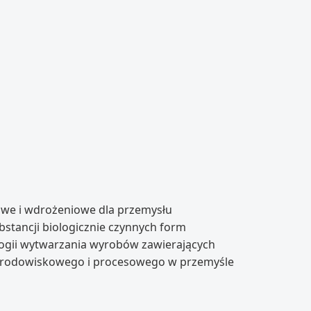
owe i wdrożeniowe dla przemysłu
tancji biologicznie czynnych form
logii wytwarzania wyrobów zawierających
 środowiskowego i procesowego w przemyśle