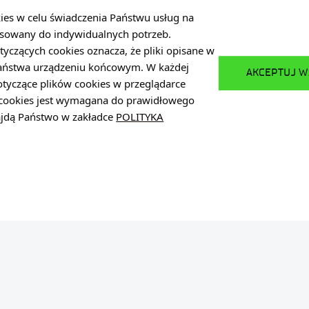
kies w celu świadczenia Państwu usług na
POWRÓT DO LISTY OFERT
PRZEJDŹ DO LIST
sowany do indywidualnych potrzeb.
tyczących cookies oznacza, że pliki opisane w
Państwa urządzeniu końcowym. W każdej
AKCEPTUJ W
otyczące plików cookies w przeglądarce
w cookies jest wymagana do prawidłowego
najdą Państwo w zakładce
POLITYKA