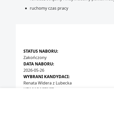
ruchomy czas pracy
STATUS NABORU:
Zakończony
DATA NABORU:
2026-05-26
WYBRANI KANDYDACI:
Renata Widera z Lubecka
UZASADNIENIE:
Wybrany kandydat w największym stopniu spełn