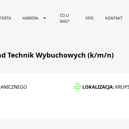
CO U
Toggle Dropdown
FERTA
KARIERA
KPO
KONTAKT
NAS?
Bad Technik Wybuchowych (k/m/n)
RGANICZNEGO
LOKALIZACJA:
KRUPS