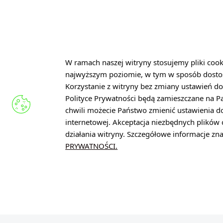
UZASADNIENIE:
Wybrany kandydat w największym stopniu spełn
W ramach naszej witryny stosujemy pliki coo
najwyższym poziomie, w tym w sposób dosto
APLIKUJ TERAZ
Korzystanie z witryny bez zmiany ustawień do
Polityce Prywatności będą zamieszczane na 
chwili możecie Państwo zmienić ustawienia d
internetowej. Akceptacja niezbędnych plikó
działania witryny. Szczegółowe informacje z
PRYWATNOŚCI.