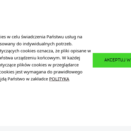
ił kryteria określone w ogłoszeniu o naborze.
kies w celu świadczenia Państwu usług na
sowany do indywidualnych potrzeb.
POWRÓT DO LISTY OFERT
PRZEJDŹ DO LIST
tyczących cookies oznacza, że pliki opisane w
Państwa urządzeniu końcowym. W każdej
AKCEPTUJ W
otyczące plików cookies w przeglądarce
w cookies jest wymagana do prawidłowego
najdą Państwo w zakładce
POLITYKA