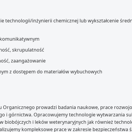
 technologii/inżynierii chemicznej lub wykształcenie śred
e komunikatywnym
ność, skrupulatność
ność, zaangażowanie
anym z dostępem do materiałów wybuchowych
słu Organicznego prowadzi badania naukowe, prace rozwoj
o i górnictwa. Opracowujemy technologie wytwarzania subs
 biobójczych i leków weterynaryjnych jak również techno
ealizujemy kompleksowe prace w zakresie bezpieczeństwa