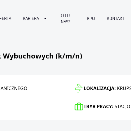
CO U
Toggle Dropdown
FERTA
KARIERA
KPO
KONTAKT
NAS?
ik Wybuchowych (k/m/n)
RGANICZNEGO
LOKALIZACJA:
KRUPS
TRYB PRACY:
STACJ