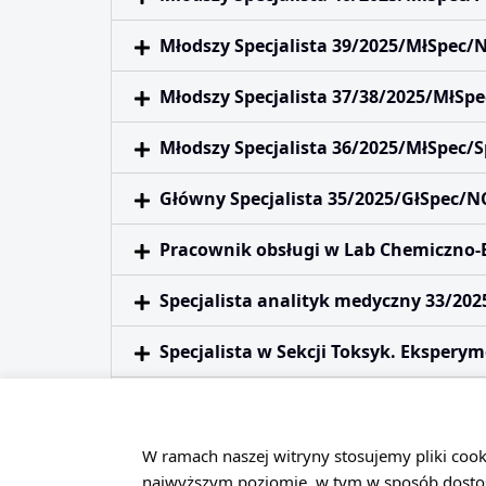
Młodszy Specjalista 39/2025/MłSpec/N
Młodszy Specjalista 37/38/2025/MłSp
Młodszy Specjalista 36/2025/MłSpec/S
Główny Specjalista 35/2025/GłSpec/N
Pracownik obsługi w Lab Chemiczno-
Specjalista analityk medyczny 33/20
Specjalista w Sekcji Toksyk. Ekspery
Pracownik obsługi w Sekcji Infrastru
Specjalista w Lab Chemiczno-Biolog
W ramach naszej witryny stosujemy pliki coo
najwyższym poziomie, w tym w sposób dosto