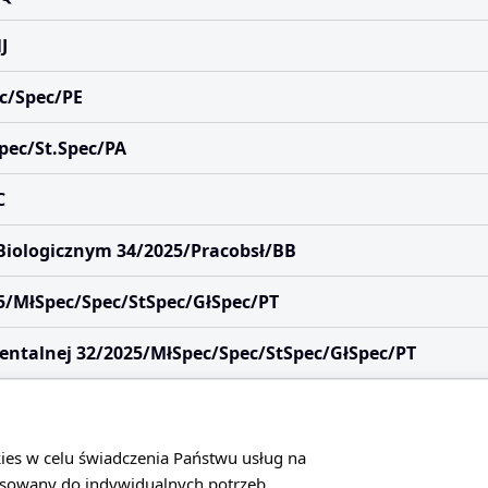
J
ec/Spec/PE
pec/St.Spec/PA
C
Biologicznym 34/2025/Pracobsł/BB
25/MłSpec/Spec/StSpec/GłSpec/PT
mentalnej 32/2025/MłSpec/Spec/StSpec/GłSpec/PT
ktury 31/2025/Pracobsł/FA
icznym 30/2025/MłSpec/Spec/BB
kies w celu świadczenia Państwu usług na
sowany do indywidualnych potrzeb.