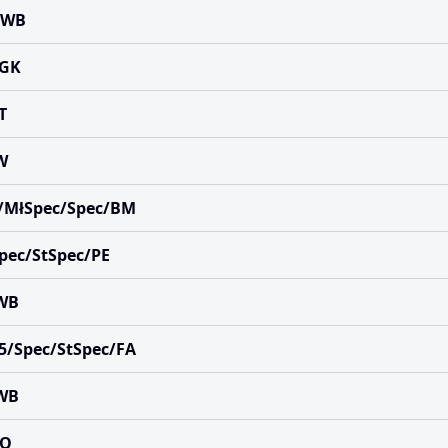
/BWB
FGK
T
W
h/MłSpec/Spec/BM
Spec/StSpec/PE
BWB
025/Spec/StSpec/FA
BWB
PQ