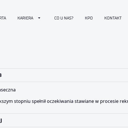
Toggle Dropdown
RTA
KARIERA
CO U NAS?
KPO
KONTAKT
B
aseczna
szym stopniu spełnił oczekiwania stawiane w procesie rek
J