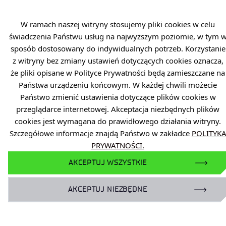
W ramach naszej witryny stosujemy pliki cookies w celu
Zobacz jak wyglądała 20. edycja.
świadczenia Państwu usług na najwyższym poziomie, w tym 
sposób dostosowany do indywidualnych potrzeb. Korzystanie
z witryny bez zmiany ustawień dotyczących cookies oznacza,
Kliknij tutaj
że pliki opisane w Polityce Prywatności będą zamieszczane na
Państwa urządzeniu końcowym. W każdej chwili możecie
Państwo zmienić ustawienia dotyczące plików cookies w
przeglądarce internetowej. Akceptacja niezbędnych plików
cookies jest wymagana do prawidłowego działania witryny.
Szczegółowe informacje znajdą Państwo w zakładce
POLITYK
PRYWATNOŚCI.
Dane osobowe
Dostępność
AKCEPTUJ WSZYSTKIE
Polityka prywatności
AKCEPTUJ NIEZBĘDNE
Zamówienia publiczne
Plan równości płci
Zgłaszanie naruszeń