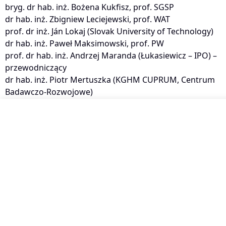
bryg. dr hab. inż. Bożena Kukfisz, prof. SGSP
dr hab. inż. Zbigniew Leciejewski, prof. WAT
prof. dr inż. Ján Lokaj (Slovak University of Technology)
dr hab. inż. Paweł Maksimowski, prof. PW
prof. dr hab. inż. Andrzej Maranda (Łukasiewicz – IPO) –
przewodniczący
dr hab. inż. Piotr Mertuszka (KGHM CUPRUM, Centrum
Badawczo-Rozwojowe)
prof. Blažej Pandula (Technical University of Košice),
dr hab. inż. Lech Starczewski, prof. WITPiS
dr hab. inż. Agnieszka Stolarczyk, prof. PŚl
dr inż. Muhamed Suceska (Brodarski Institut)
dr inż. Mateusz Szala (WAT)
dr hab. inż. Waldemar Tomaszewski, prof. PW
prof. dr hab. inż. Waldemar A. Trzciński (WAT)
dr inż. Roman Zakusylo, prof. SSU (Shostka Institute of
Sumy State University)
prof. dr hab. Svatopluk Zeman (University of Pardubice)