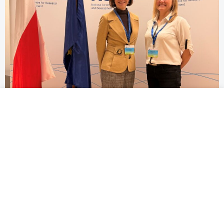
3 MIN
27 STY 2026
Łukasiewicz - IPO w Brukseli!
Mieliśmy przyjemność uczestniczyć w CARE4BIO 2026
Brokerage Event, który zgromadził szerokie grono
instytucji badawczych, firm i organizacji z całej Europy
zainteresowanych konkursami Horizon Europe – Cluster
6.