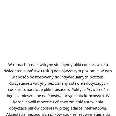
AKTUALNOŚCI
W ramach naszej witryny stosujemy pliki cookies w celu
świadczenia Państwu usług na najwyższym poziomie, w tym
w sposób dostosowany do indywidualnych potrzeb.
Korzystanie z witryny bez zmiany ustawień dotyczących
cookies oznacza, że pliki opisane w Polityce Prywatności
będą zamieszczane na Państwa urządzeniu końcowym. W
3 MIN
14 STY 2026
każdej chwili możecie Państwo zmienić ustawienia
dotyczące plików cookies w przeglądarce internetowej.
Rok 2025 w Łukasiewicz – Instytucie
Akceptacja niezbędnych plików cookies jest wymagana do