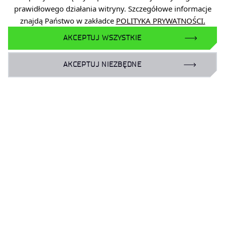
prawidłowego działania witryny. Szczegółowe informacje
Przemysłu Organicznego
znajdą Państwo w zakładce
POLITYKA PRYWATNOŚCI.
Rok 2025 był dla #Łukasiewicz – IPO czasem intensywnej
AKCEPTUJ WSZYSTKIE
działalności badawczo-rozwojowej oraz aktywnej
obecności w kluczowych inicjatywach branżowych.
AKCEPTUJ NIEZBĘDNE
‹
›
…
1
2
5