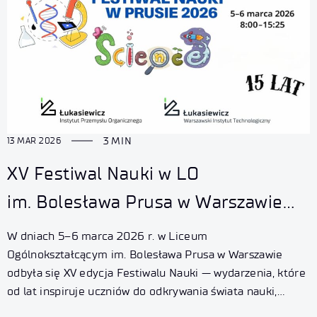
3 MIN
13 MAR 2026
XV Festiwal Nauki w LO
im. Bolesława Prusa w Warszawie
z udziałem ekspertów Sieci
W dniach 5–6 marca 2026 r. w Liceum
Badawczej Łukasiewicz
Ogólnokształcącym im. Bolesława Prusa w Warszawie
odbyła się XV edycja Festiwalu Nauki — wydarzenia, które
od lat inspiruje uczniów do odkrywania świata nauki,
rozwija ich ciekawość i zachęca do zadawania pytań.