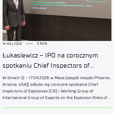
3 MIN
14 MAJ 2026
Łukasiewicz – IPO na corocznym
spotkaniu Chief Inspectors of
Explosives (CIE) i IGUS EPP
W dniach 12 – 17.04.2026 w Mesa (zespół miejski Phoenix,
Arizona, USA)) odbyło się coroczne spotkanie Chief
Inspectors of Explosives (CIE) i Working Group of
International Group of Experts on the Explosion Risks of
Unstable Substances sekcji Explosives Propellants and
Pyrotechnics (IGUS EPP). Polska była reprezentowana