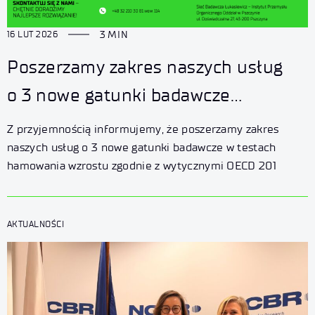
3 MIN
16 LUT 2026
Poszerzamy zakres naszych usług
o 3 nowe gatunki badawcze
w testach hamowania wzrostu
Z przyjemnością informujemy, że poszerzamy zakres
zgodnie z wytycznymi OECD 201
naszych usług o 3 nowe gatunki badawcze w testach
hamowania wzrostu zgodnie z wytycznymi OECD 201
AKTUALNOŚCI