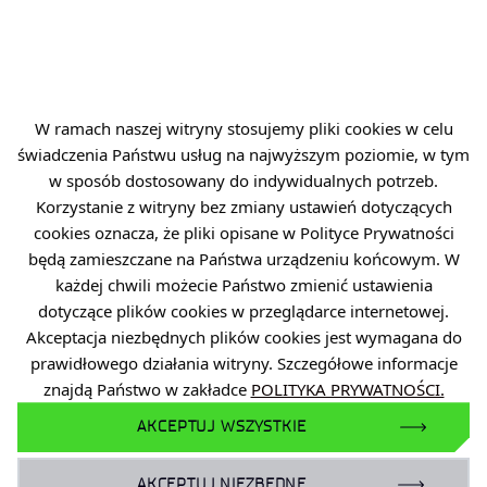
.
W ramach naszej witryny stosujemy pliki cookies w celu
świadczenia Państwu usług na najwyższym poziomie, w tym
w sposób dostosowany do indywidualnych potrzeb.
Korzystanie z witryny bez zmiany ustawień dotyczących
cookies oznacza, że pliki opisane w Polityce Prywatności
będą zamieszczane na Państwa urządzeniu końcowym. W
każdej chwili możecie Państwo zmienić ustawienia
2026-04-07
dotyczące plików cookies w przeglądarce internetowej.
Warsztaty chemiczne dla uczniów ZSO im. Jana
Akceptacja niezbędnych plików cookies jest wymagana do
Pawła II w Pawłowicach
prawidłowego działania witryny. Szczegółowe informacje
znajdą Państwo w zakładce
POLITYKA PRYWATNOŚCI.
.
AKCEPTUJ WSZYSTKIE
AKCEPTUJ NIEZBĘDNE